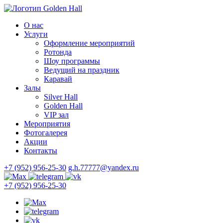
О нас
Услуги
Оформление мероприятий
Ротонда
Шоу программы
Ведущий на праздник
Каравай
Залы
Silver Hall
Golden Hall
VIP зал
Мероприятия
Фотогалерея
Акции
Контакты
+7 (952) 956-25-30
g.h.77777@yandex.ru
+7 (952) 956-25-30